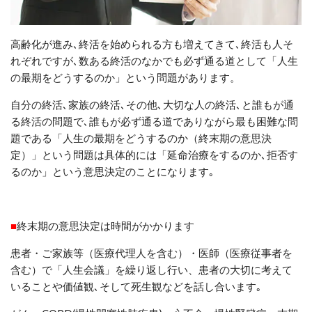
高齢化が進み､終活を始められる方も増えてきて､終活も人そ
れぞれですが､数ある終活のなかでも必ず通る道として「人生
の最期をどうするのか」という問題があります。
自分の終活
､
家族の終活､その他､大切な人の終活､と誰もが通
る終活の問題で
､
誰もが必ず通る道でありながら最も困難な問
題である「人生の最期をどうするのか（終末期の意思決
定）」という問題は具体的には「延命治療をするのか､拒否す
るのか」という意思決定のことになります｡
■
終末期の意思決定は時間がかかります
患者・ご家族等（医療代理人を含む）・医師（医療従事者を
含む）で「人生会議」を繰り返し行い、患者の大切に考えて
いることや価値観､そして死生観などを話し合います｡