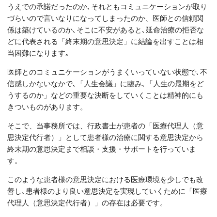
うえでの承諾だったのか､それともコミュニケーションが取り
づらいので言いなりになってしまったのか、医師との信頼関
係は築けているのか､そこに不安があると､延命治療の拒否な
どに代表される「終末期の意思決定」に結論を出すことは相
当困難になります｡
医師とのコミュニケーションがうまくいっていない状態で､不
信感しかないなかで､「人生会議」に臨み
､
「人生の最期をど
うするのか」などの重要な決断をしていくことは精神的にも
きついものがあります。
そこで、当事務所では、行政書士が患者の「医療代理人（意
思決定代行者）」として患者様の治療に関する意思決定から
終末期の意思決定まで相談・支援・サポートを行っていま
す。
このような患者様の意思決定における医療環境を少しでも改
善し
､
患者様のより良い意思決定を実現していくために「医療
代理人（意思決定代行者）」の存在は必要です。