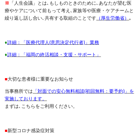
※
「人生会議」
とは
､
もしものときのために
､
あなたが望む医
療やケアについて前もって考え
､
家族等や医療・ケアチームと
繰り返し話し合い
､
共有する取組のことです
（厚生労働省）
｡
♦
詳細：「医療代理人(意思決定代行者)」業務
♦
詳細：「福岡の終活相談・支援・サポート」
■
大切な患者様に重要なお知らせ
当事務所では
「対面での安心無料相談(初回無料：要予約)」を
実施しております。
まずは
､
こちらをご利用ください。
■
新型コロナ感染症対策