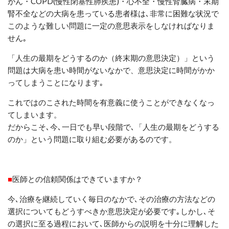
がん・
COPD(
慢性閉塞性肺疾患
)
・心不全・慢性腎臓病・末期
腎不全などの大病を患っている患者様は､非常に困難な状況で
このような難しい問題に一定の意思表示をしなければなりま
せん｡
「人生の最期をどうするのか（終末期の意思決定）」という
問題は大病を患い時間がないなかで、意思決定に時間がかか
ってしまうことになります｡
これではのこされた時間を有意義に使うことができなくなっ
てしまいます。
だからこそ､今､一日でも早い段階で､「人生の最期をどうする
のか」という問題に取り組む必要があるのです。
■
医師との信頼関係はできていますか？
今､治療を継続していく毎日のなかで､その治療の方法などの
選択についてもどうすべきか意思決定が必要です
｡
しかし､そ
の選択に至る過程において､医師からの説明を十分に理解した