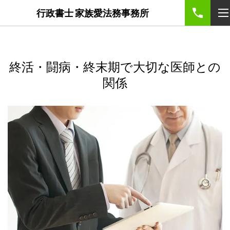
google-site-
行政書士 家族愛法務事務所
verification=5nJTFjxQbfs8VtY5XeuX10n0KauIDj4KCssQXC9Me
終活・闘病・終末期で大切な医師との
関係