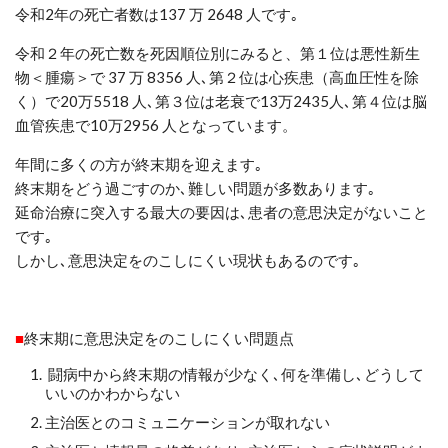
令和
2
年の死亡者数は
137
万
2648
人
です｡
令和２年の死亡数を死因順位別にみると、第１位は悪性新生
物＜腫瘍＞で
37
万
8356
人
､
第２位は心疾患（高血圧性を除
く）で
20
万
5518
人
､
第３位は老衰で
13
万
2435
人
､
第４位は脳
血管疾患で
10
万
2956
人となっています。
年間に多くの方が終末期を迎えます｡
終末期をどう過ごすのか､難しい問題が多数あります｡
延命治療
に突入する最大の要因は､患者の意思決定がないこと
です｡
しかし､意思決定をのこしにくい現状もあるのです｡
■
終末期に意思決定をのこしにくい問題点
闘病中から
終末期の情報が少なく､何を準備し､どうして
いいのかわからない
主治医とのコミュニケーションが取れない