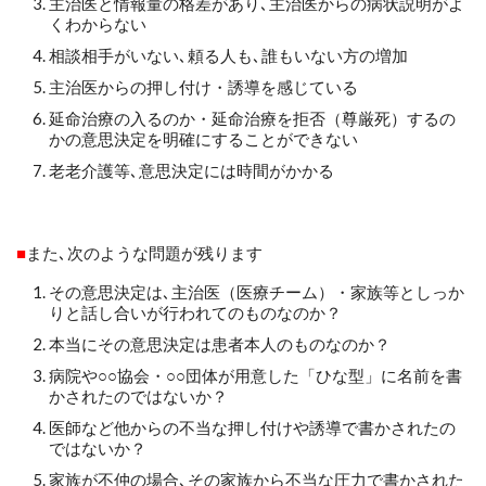
主治医と情報量の格差があり､主治医からの病状説明がよ
くわからない
相談相手がいない､頼る人も､誰もいない方の増加
主治医からの押し付け・誘導を感じている
延命治療の入るのか・延命治療を拒否（尊厳死）するの
かの意思決定を明確にすることができない
老老介護等､意思決定には時間がかかる
■
また､次のような問題が残ります
その意思決定は､主治医（医療チーム）・家族等としっか
りと話し合いが行われてのものなのか？
本当にその意思決定は患者本人のものなのか？
病院や
○○
協会
・○○
団体が用意した「ひな型」に名前を書
かされたのではないか？
医師など他からの不当な押し付けや誘導で書かされたの
ではないか？
家族が不仲の場合､その家族から不当な圧力で書かされた