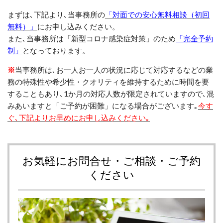
まずは､下記より
､
当事務所の
「対面での安心無料相談（初回
無料）」
にお申し込みください。
また
､
当事務所は「新型コロナ感染症対策」のため
「完全予約
制」
となっております。
※
当事務所は､お一人お一人の状況に応じて対応するなどの業
務の特殊性や希少性・クオリティを維持するために時間を要
することもあり､
1
か月の対応人数が限定されていますので
､混
みあいますと「
ご予約が困難」になる場合がございます
｡
今す
ぐ
､
下記よりお早めにお申し込みください｡
お気軽にお問合せ・ご相談・ご予約
ください