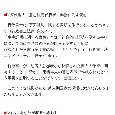
■
医療代理人（意思決定代行者）業務に託す安心
行政書士は､事実証明に関する書類を作成することが出来ま
す（行政書士法第
1
条の
2
）｡
「事実証明に関する書類」とは「社会的に証明を要する事項
について自己を含む適任者が自ら証明するために
作成された文書（証明書の類）」のことです（「行政書士法
コンメンタール」兼子
仁
著
）｡
行政書士が、患者の意思表示が反映された書面の作成に関
与することで､確かに､患者本人の意思表示で作成されたとい
う事実を証明することができます（認証文）｡
このような根拠があり､終末期医療の現場に大きな安心をも
たらすことができます｡
■
今すぐ､あなたが取るべき行動