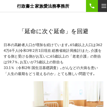
google-site-
行政書士 家族愛法務事務所
verification=5nJTFjxQbfs8VtY5XeuX10n0KauIDj4KCssQXC9Me
「延命に次ぐ延命」を回避
日本の高齢者人口が増加を続けています
｡
65
歳以上人口は
362
4
万
6
千人(令和
3
年
2
月
1
日現在 総務省統計局推計)また
､
介護を
する側と受ける側がお互いに65歳以上の「老老介護」の割合
は59.7％
､
お互いが75歳以上の割合も
33.1％（令和2年 国生活基礎調査）
がんなどの大病を患い
｡
「人生の最期をどう迎えるのか」とても難しい問題です
｡