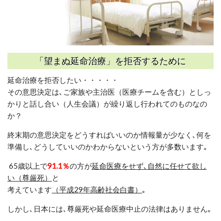
「望まぬ延命治療」を拒否するために
延命治療を拒否したい・・・・・
その意思決定は､ご家族や主治医（医療チームを含む）としっ
かりと話し合い（人生会議）が繰り返し行われてのものなの
か？
終末期の意思決定をどうすればいいのか情報量が少なく､何を
準備し
､
どうしていいのかわからないという方が多数います｡
65歳以上で
91.1％
の方が
延命医療をせず､自然に任せて欲し
い（尊厳死）
と
考えています
（平成29年高齢社会白書）
｡
しかし､日本には､尊厳死や延命医療中止の法律はありません｡