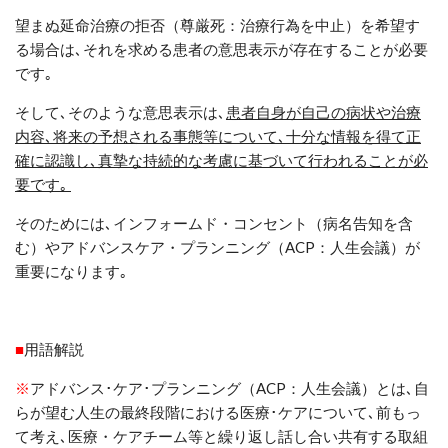
望まぬ延命治療の拒否
（尊厳死
：
治療行為を中止）
を希望す
る場合は
､それを求める患者の意思表示が存在することが必要
です｡
そして､そのような意思表示は､
患者自身が自己の病状や治療
内容､将来の予想される事態等について､十分な情報を得て正
確に認識し､真摯な持続的な考慮に基づいて行われることが必
要です｡
そのためには､インフォームド・コンセント（病名告知を含
む）やアドバンスケア・プランニング（
ACP
：人生会議）が
重要になります｡
■
用語解説
※
アドバンス･ケア･プランニング（
ACP
：人生会議）とは､自
らが望む人生の最終段階における医療･ケアについて､前もっ
て考え､医療・ケアチーム等と繰り返し話し合い共有する取組