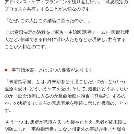
アドバンス・ケア・プランニンを繰り返し行い
､
「意思決定の
プロセスを共有」することが大切なのです。
「なぜ
､
この人はこの結論に至ったのか。」
この意思決定の過程をご家族・主治医(医療チーム)・医療代理
人など
､
信頼できる自分に近い人たちなどが理解し､共有する
ことが大切なのです。
■
「事前指示書」とは､2つの要素があります
「事前指示書」とは
､
終末期をどう過ごしたいのか､どういう
医療を受け
､
どういうケアを受け､そして､最後はどうありたい
のか「
延命治療
に入るのか
延命治療
を拒否（尊厳死）するの
か」の決断まで､自らの意思表示を明確に示した書面のことで
す｡
もう一つは､
患者が意識を失った後やたとえ､患者が終末期に
明確にした「事前指示書」にない想定外の事態が生じた場合