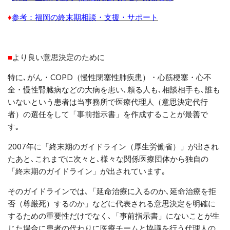
♦
参考：福岡の終末期相談・支援・サポート
■
より良い意思決定のために
特に､
がん・
COPD
（慢性閉塞性肺疾患）
・心筋梗塞・心不
全・慢性腎臓病などの大病を患い
､頼る人も､相談相手も､誰も
いないという患者は当事務所で医療代理人（意思決定代行
者）の選任をして「事前指示書」を作成することが最善で
す｡
2007
年に「終末期のガイドライン（厚生労働省）」が出され
たあと､これまでに次々と､様々な関係医療団体から独自の
「終末期のガイドライン」が出されています｡
そのガイドラインでは､「延命治療に入るのか､延命治療を拒
否（尊厳死）するのか」などに代表される意思決定を明確に
するための重要性だけでなく､「事前指示書」にないことが生
じた場合に患者の代わりに医療チームと協議を行う代理人の