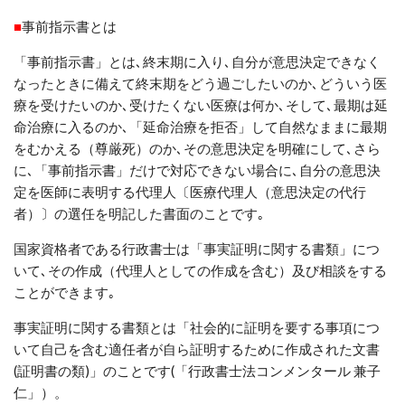
■
事前指示書とは
「事前指示書」とは､終末期に入り､
自分が意思決定できなく
なったときに備えて終末期をどう過ごしたいのか､どういう医
療を受けたいのか､受けたくない医療は何か､そして､最期は
延
命治療
に入るのか､
「延命治療
を拒否
」
して自然なままに最期
をむかえる（尊厳死）のか
､その意思決定を
明確に
して､
さら
に､
「
事前指示書
」
だけで対応できない場合に､自分の意思決
定を医師に表明する代理人〔医療代理人（意思決定の代行
者）〕の選任を
明記
した書面のことです｡
国家資格者である行政書士は「事実証明に関する書類」につ
いて､その作成（代理人としての作成を含む）及び相談をする
ことができます｡
事実証明に関する書類とは「社会的に証明を要する事項につ
いて自己を含む適任者が自ら証明するために作成された文書
(
証明書の類
)
」のことです
(「行政書士法コンメンタール 兼子
仁」）。