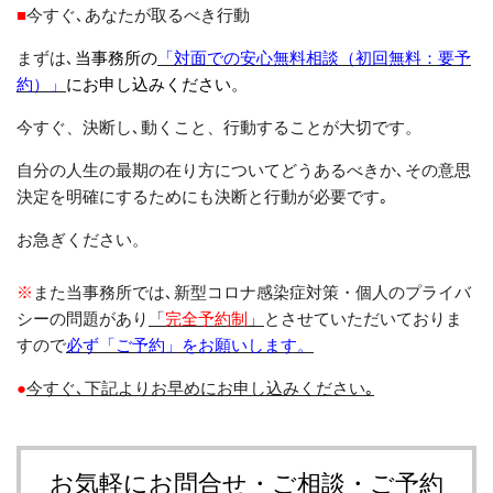
■
今すぐ､あなたが取るべき行動
まずは､
当事務所の
「対面での安心無料相談（初回無料：要予
約）」
にお申し込みください。
今すぐ、決断し
､
動くこと、行動することが大切です。
自分の人生の最期の在り方についてどうあるべきか
､
その意思
決定を明確にするためにも決断と行動が必要です｡
お急ぎください。
※
また当事務所では
､
新型コロナ感染症対策・個人のプライバ
シーの問題があり
「
完全予約制
」
とさせていただいておりま
すので
必ず「ご予約」をお願いします。
●
今すぐ
下記よりお早めにお申し込みください｡
､
お気軽にお問合せ・ご相談・ご予約