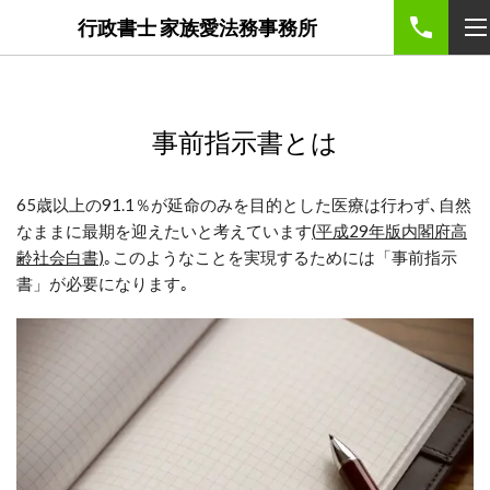
google-site-
行政書士 家族愛法務事務所
verification=5nJTFjxQbfs8VtY5XeuX10n0KauIDj4KCssQXC9Me
事前指示書とは
65
歳以上の
91.1
％
が延命のみを目的とした医療は行わず､
自然
なままに最期を迎えたい
と考えています
(
平成
29
年版内閣府高
齢社会白書
)
｡このようなことを実現するためには「事前指示
書」が必要になります｡