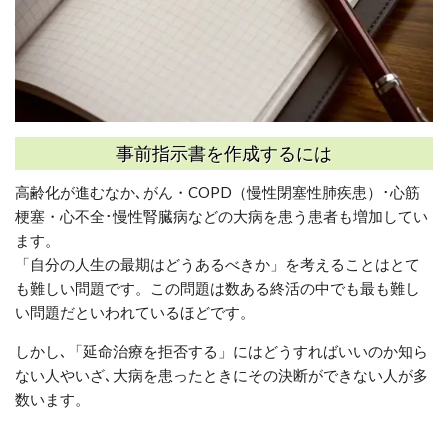
事前指示書を作成するには
高齢化が進むなか
､
がん・
COPD
（慢性閉塞性肺疾患）･心筋
梗塞・心不全･慢性腎臓病
などの大病を患う患者も増加してい
ます。
「自分の人生の最期はどうあるべきか」を考えることはとて
も難しい問題です。この問題は数ある終活の中でも最も難し
い問題だといわれているほどです。
しかし
､「
延命治療を拒否する」にはどうすればいいのか知ら
ない人やいざ
､
大病を患ったときにその決断ができない人が多
数います。