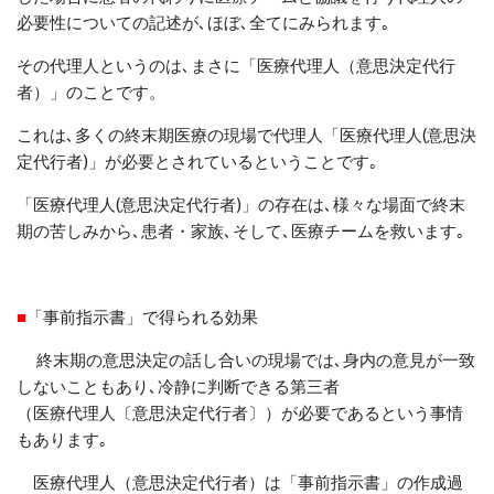
必要性についての記述が､ほぼ､全てにみられます｡
その代理人というのは
､
まさに「医療代理人（意思決定代行
者）」のことです。
これは､多くの終末期医療の現場で代理人「医療代理人(意思決
定代行者)」が必要とされているということです｡
「医療代理人(意思決定代行者)」の存在は
､
様々な場面で終末
期の苦しみから､患者・家族､そして､医療チームを救います｡
■
「事前指示書」で得られる効果
終末期の
意思決定の話し合いの
現場では､身内の意見が一致
しないこともあり､冷静に判断できる第三者
（医療代理人
〔
意思決定代行者
〕）
が必要であるという事情
もあります｡
医療代理人（意思決定代行者）は「事前指示書」の作成過