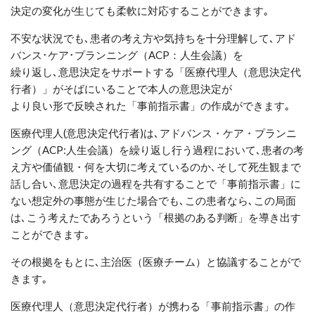
決定の変化が生じても柔軟に対応することができます｡
不安な状況でも､患者の考え方や気持ちを十分理解して､
アド
バンス･ケア･プランニング（
ACP
：人生会議）を
繰り返し
､意思決定をサポート
する
「医療代理人（意思決定代
行者）」がそばにいることで
本人の意思決定が
より良い形で反映された「
事前指示書
」
の作成
ができます
｡
医療代理人
(
意思決定代行者
)
は､アドバンス・ケア・プランニ
ング（
ACP:
人生会議）を繰り返し行う過程において､患者の考
え方や価値観・何を大切に考えているのか
､
そして死生観まで
話し合い､意思決定の過程を共有することで「事前指示書」に
ない想定外の事態が生じた場合でも､この患者なら､この局面
は､こう考えたであろうという「根拠のある判断」を導き出す
ことができます｡
その根拠をもとに､主治医（医療チーム）と協議することがで
きます｡
医療代理人（意思決定代行者）が携わる「
事前指示書
」
の作