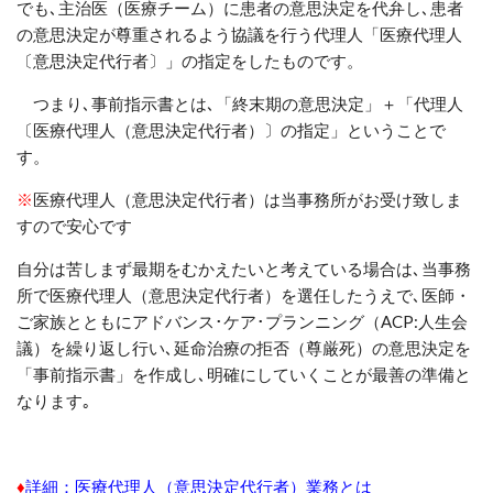
でも､主治医（医療チーム）に患者の意思決定を代弁し､患者
の意思決定が尊重されるよう協議を行う代理人「医療代理人
〔意思決定代行者〕
」
の指定をしたものです。
つまり
､
事前指示書とは､「終末期の意思決定」＋「代理人
〔医療代理人（意思決定代行者）〕の指定」ということで
す。
※
医療代理人（意思決定代行者）は当事務所がお受け致しま
すので安心です
自分は苦しまず最期をむかえたいと考えている場合は､
当事務
所で
医療代理人（意思決定代行者）を選任したうえで､
医師・
ご家族とともに
アドバンス･ケア･プランニング（
ACP:
人生会
議）を繰り返し行い､
延命治療
の拒否（尊厳死）の意思決定を
「事前指示書」
を
作成
し､
明確にしていくことが最善の準備と
なります
｡
♦
詳細：医療代理人（意思決定代行者）業務とは