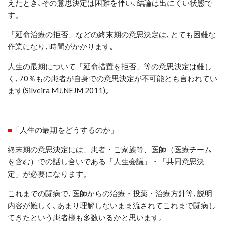
えたとき
､
その意思決定は困難を伴い
､
結論は出にくい状態で
す。
「延命治療の拒否」などの終末期の意思決定は､とても困難な
作業になり､時間がかかります｡
人生の最期について「延命措置を拒否」等の意思決定は難し
く､
70
％
もの患者が
自身での意思決定が不可能
とも言われてい
ます
(Silveira MJ,NEJM
2011)
｡
■
「人生の最期をどうするのか」
終末期の意思決定には、患者・ご家族等、医師（医療チーム
を含む）での話し合いである「人生会議」・「共同意思決
定」が必要になります。
これまでの闘病で
､
医師からの治療・投薬・治療方針等
､
説明
内容が難しく
､
あまり理解しないまま流されてこれまで闘病し
てきたという患者様も多数いるかと思います。