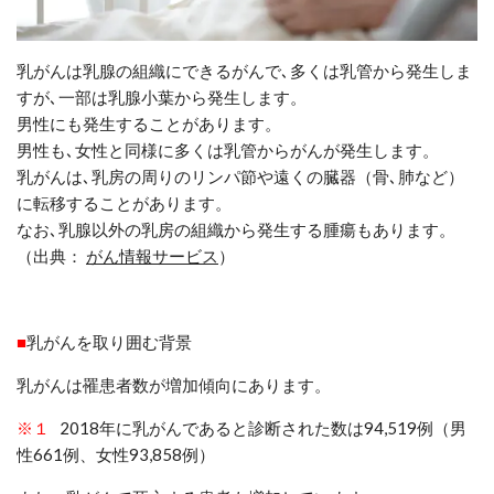
乳がんは乳腺の組織にできるがんで､多くは乳管から発生しま
すが
､
一部は乳腺小葉から発生します
。
男性にも発生することがあります
。
男性も
､
女性と同様に多くは乳管からがんが発生します。
乳がんは
､
乳房の周りのリンパ節や遠くの臓器（骨
､
肺など）
に転移することがあります。
なお
､
乳腺以外の乳房の組織から発生する腫瘍もあります
。
（出典：
がん情報サービス
）
■
乳がんを取り囲む背景
乳がんは罹患者数が増加傾向にあります。
※１
2018
年に乳がんであると診断された数は
94,519
例（男
性
661
例、女性
93,858
例）