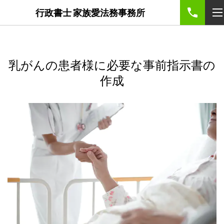
google-site-
行政書士 家族愛法務事務所
verification=5nJTFjxQbfs8VtY5XeuX10n0KauIDj4KCssQXC9Me
乳がんの患者様に必要な事前指示書の
作成