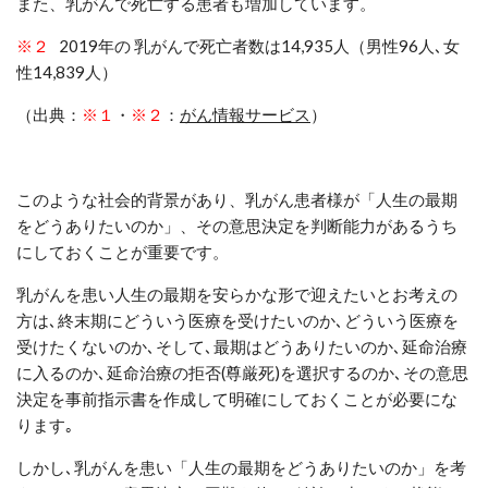
また、乳がんで死亡する患者も増加しています。
※２
2019
年の 乳がんで死亡者数は
14,935
人（男性
96
人
､
女
性
14,839
人）
（出典：
※１
・
※２
：
がん情報サービス
）
このような社会的背景があり、乳がん患者様が「人生の最期
をどうありたいのか」、その意思決定を判断能力があるうち
にしておくことが重要です。
乳がんを患い人生の最期を安らかな形で迎えたいとお考えの
方は､終末期にどういう医療を受けたいのか､どういう医療を
受けたくないのか､そして､最期はどうありたいのか､延命治療
に入るのか､延命治療の拒否
(
尊厳死
)
を選択するのか
､
その意思
決定を事前指示書を作成して明確にしておくことが必要にな
ります｡
しかし
､
乳がんを患い「人生の最期をどうありたいのか」を考