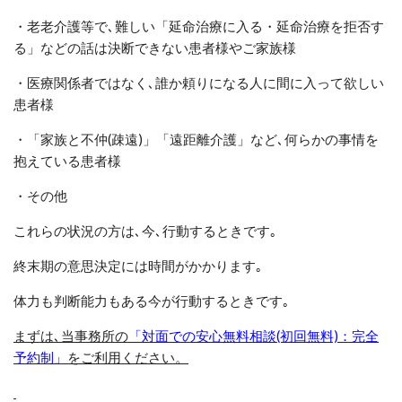
・老老介護等で､難しい「延命治療に入る・延命治療を拒否す
る」などの話は決断できない患者様やご家族様
・医療関係者ではなく､誰か頼りになる人に間に入って欲しい
患者様
・「家族と不仲
(
疎遠
)
」「遠距離介護」など､何らかの事情を
抱えている患者様
・その他
これらの状況の方は､今､行動するときです｡
終末期の意思決定には時間がかかります｡
体力も判断能力もある今が行動するときです｡
まずは
､
当事務所の
「
対面での安心無料相談(初回無料)：完全
予約制
」
をご利用ください。