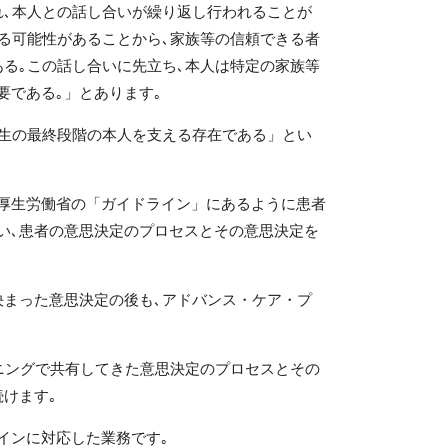
れ､本人との話し合いが繰り返し行われることが
る可能性があることから､家族等の信頼できる者
る｡この話し合いに先立ち､本人は特定の家族等
要である｡」とあります｡
人生の最終段階の本人を支える存在である」とい
厚生労働省の「ガイドライン」にあるように
患者
い､患者の意思決定のプロセスとその意思決定を
決まった意思決定の後も､アドバンス・ケア・プ
ニングで共有してきた意思決定のプロセスとその
けます｡
インに対応した業務です｡