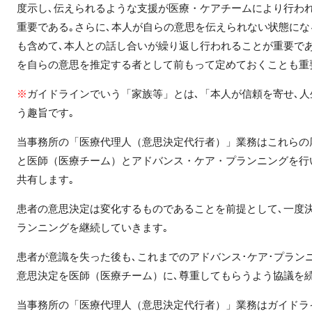
度示し､伝えられるような支援が医療・ケアチームにより行わ
重要である｡さらに､本人が自らの意思を伝えられない状態にな
も含めて､本人との話し合いが繰り返し行われることが重要であ
を自らの意思を推定する者として前もって定めておくことも重
※
ガイドラインでいう「家族等」とは､「本人が信頼を寄せ､
う趣旨です｡
当事務所の「医療代理人（意思決定代行者）」業務はこれらの
と医師（医療チーム）とアドバンス・ケア・プランニングを行
共有します｡
患者の意思決定は変化するものであることを前提として､一度
ランニングを継続していきます｡
患者が意識を失った後も､これまでのアドバンス･ケア･プラン
意思決定を医師（医療チーム）に､尊重してもらうよう協議を続
当事務所の「医療代理人（意思決定代行者）」業務はガイドラ