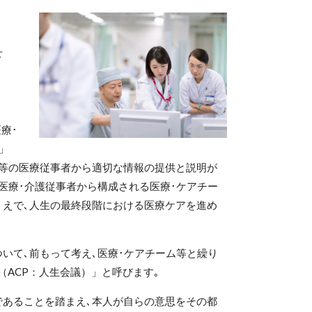
せ
療･
」
師等の医療従事者から適切な情報の提供と説明が
医療･介護従事者から構成される医療･ケアチー
うえで､人生の最終段階における医療ケアを進め
いて､前もって考え､医療･ケアチーム等と繰り
（
ACP：人生会議
）」と呼びます｡
あることを踏まえ､本人が自らの意思をその都