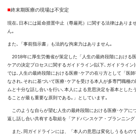
■
終末期医療の現場は不安定
現在､日本には延命措置中止（尊厳死）に関する法律はありま
ん｡
また､「事前指示書」も法的な拘束力はありません｡
2018
年に厚生労働省が策定した「人生の最終段階における医
ケアの決定プロセスに関するガイドライン(以下､ガイドライン)
では､人生の最終段階における医療･ケアの在り方として「医
なされ､それに基づいて医療･ケアを受ける本人が多専門職種の
ムと十分な話し合いを行い､本人による意思決定を基本とした
ることが最も重要な原則である｡」としています｡
このような自らが望む人生の最終段階における医療･ケアにつ
返し話し合い共有する取組を「アドバンスケア・プランニング
また､同ガイドラインには、「本人の意思は変化しうるもので