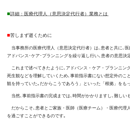
■
詳細：医療代理人（意思決定代行者）業務とは
■
苦しまず逝くために
当事務所の医療代理人（意思決定代行者）は､患者と共に､医師
アドバンス･ケア･プランニングを繰り返し行い､患者の意思決
これまで述べてきたように､アドバンス・ケア・プランニング
死生観などを理解していくため､事前指示書にない想定外のこ
観を持っていた｡だからこうであろう」といった「根拠」をも
当然､事前指示書の完成までは､時間がかかりますし､難しいも
だからこそ､患者とご家族・医師（医療チーム）・医療代理人
を過ごすことができるのです｡