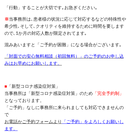
「行動」することが大切です
｡
お急ぎください
｡
※
当事務所は､患者様の状況に応じて対応するなどの特殊性や
希少性
､
そして
､
クオリティを維持するために時間を要します
ので､
1
か月の対応人数が限定されてます
｡
混みあいますと「ご予約が困難」になる場合がございます｡
「対面での安心無料相談（初回無料）」のご予約のお申し込
みはお早めにお願いします。
■
「新型コロナ感染症対策」
当事務所は「新型コロナ感染症対策」のため
「完全予約制」
となっております。
「ご予約」なしに事務所に来られましても対応できません
の
で
お電話かご予約フォームより
「ご予約」をよろしくお願いし
ます。