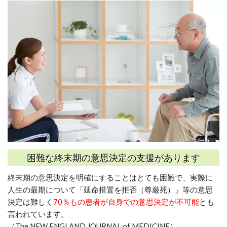
困難な終末期の意思決定の支援があります
終末期の意思決定を明確にすることはとても困難で、実際に
人生の最期について「延命措置を拒否（尊厳死）」等の意思
決定は難しく
70％もの患者が自身での意思決定が不可能
とも
言われています。
（
The NEW ENGLAND JOURNAL of MEDICINE
）