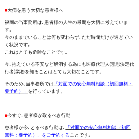
■
大病を患う大切な患者様へ
福岡の当事務所は､患者様の人生の最期を大切に考えていま
す｡
今のままでいることは何も変わらず
､
ただ時間だけが過ぎてい
く状況です
｡
これはとても危険なことです
｡
今
､
抱えている不安など解消する為にも医療代理人(意思決定代
行者)業務を知ることはとても大切なことです。
そのため､当事務所では
「対面での安心無料相談（初回無料：
要予約）」
を行っています。
■
今すぐ､患者様が取るべき行動
患者様が今､とるべき行動は､
「対面での安心無料相談（初回
無料：要予約）」をご予約する
ことです｡