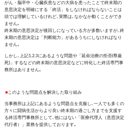
がん・脳卒中・心臓疾患などの大病を患ったことで終末期の
意思決定を明確にする「終活」をしなければならないことは
頭では理解しているけれど､実際は､なかなか動くことができ
ません｡
終末期の意思決定が後回しになっている方が多数いますが､終
末期の意思決定は「判断能力」があるうちにしなければなり
ません｡
しかし､上記
1.2.3
にあるような問題や「延命治療の拒否(尊厳
死)」するなどの終末期の意思決定などに特化した終活専門事
務所はありません｡
■
このような問題点を解決した取り組み
当事務所は上記にあるような問題点を克服し､一人でも多くの
方々に闘病生活からより良い終末期の過ごし方までを支援す
る終活専門事務所として､他にはない「医療代理人（意思決定
代行者）」業務を提供しております｡