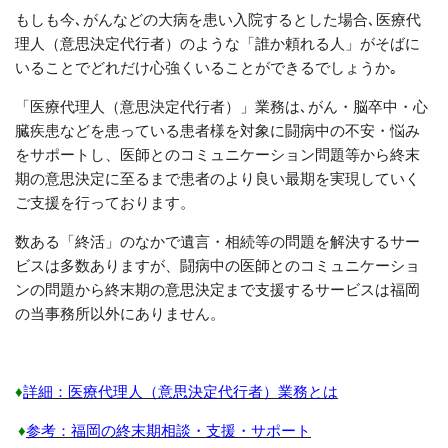
もしも今､がんなどの大病を患い入院するとした場合､医療代
理人（意思決定代行者）のような「誰か頼れる人」がそばに
いることでどれだけ心強くいることができるでしょうか｡
「医療代理人（意思決定代行者）」業務は､がん・脳卒中・心
臓疾患などを患っている患者様を対象に闘病中の不安・悩み
をサポートし、医師とのコミュニケーション問題等から終末
期の意思決定に至るまで患者のより良い最期を実現していく
ご支援を行っております。
数ある「終活」のなかで遺言・相続等の問題を解決するサー
ビスは多数ありますが、闘病中の医師とのコミュニケーショ
ンの問題から終末期の意思決定まで支援するサービスは福岡
の当事務所以外にありません。
♦
詳細：医療代理人（意思決定代行者）業務とは
♦
参考：福岡の終末期相談・支援・サポート