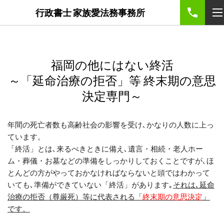
google-site-
行政書士 家族愛法務事務所
verification=5nJTFjxQbfs8VtY5XeuX10n0KauIDj4KCssQXC9Me
福岡の他にはない終活
～「延命治療の拒否」等 終末期の意思
決定専門～
年間の死亡者数も高齢社会の影響を受け､かなりの人数に上っ
ています。
「終活」とは､来るべきときに備え､遺言・相続・老人ホー
ム・葬儀・お墓などの準備をしっかりしておくことですが､ほ
とんどの方がやっておかなければならないと頭ではわかって
いても､準備ができていない「終活」があります｡
それは､延命
治療の拒否（尊厳死）等に代表される「
終末期の意思決定
」
です。