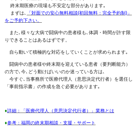
終末期医療の現場も不安定な部分があります｡
まずは
､
「対面での安心無料相談(初回無料：完全予約制)」
をご予約下さい。
また
､
様々な大病で闘病中の患者様も
､
体調・時間が許す限
りできることはあるはずです。
自ら動いて積極的な対応をしていくことが求められます｡
闘病中の患者様や終末期を迎えている患者（要判断能力）
の方で､今､どう動けばいいのか迷っている方は､
今すぐ､
当事務所で医療代理人（意思決定代行者）
を選任
し
「
事前指示書
」
の作成を急ぐ必要があります｡
♦
詳細：「医療代理人（意思決定代行者）」業務とは
♦
参考：福岡の終末期相談・支援・サポート