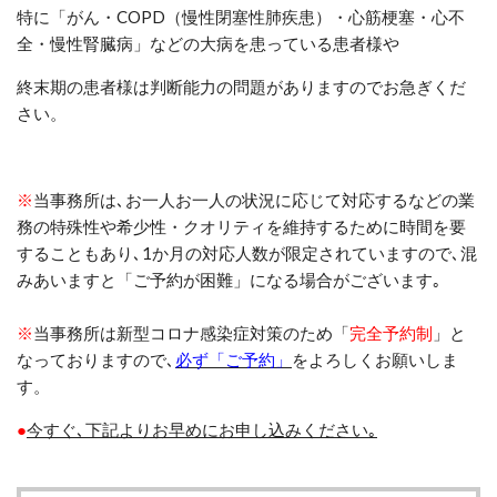
特に「
がん・
COPD
（慢性閉塞性肺疾患）・心筋梗塞・心不
全・慢性腎臓病
」などの大病を患っている患者様
や
終末期の患者様は判断能力の問題がありますのでお急ぎくだ
さい。
※
当事務所は､お一人お一人の状況に応じて対応するなどの業
務の特殊性や希少性・クオリティを維持するために時間を要
することもあり､
1
か月の対応人数が限定されていますので
､混
みあいますと「
ご予約が困難」になる場合がございます
｡
※
当事務所は新型コロナ感染症対策のため「
完全予約制
」と
なっておりますので
､
必ず「ご予約」
を
よろしくお願いしま
す。
●
今すぐ､
下記よりお早めにお申し込みください｡