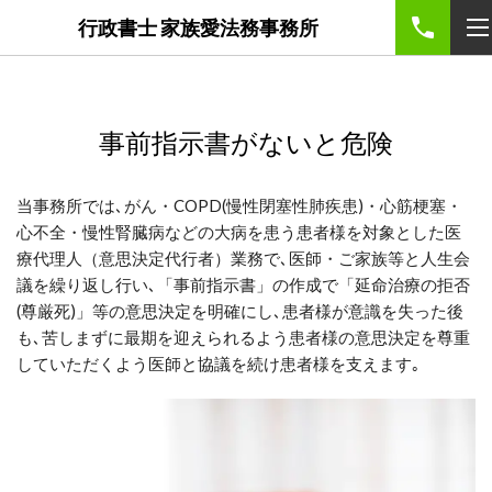
google-site-
行政書士 家族愛法務事務所
verification=5nJTFjxQbfs8VtY5XeuX10n0KauIDj4KCssQXC9Me
事前指示書がないと危険
当事務所では､がん・
COPD
(慢性閉塞性肺疾患)・心筋梗塞・
心不全・慢性腎臓病などの大病を患う患者様を対象とした医
療代理人
（
意思決定代行者）業務で
､
医師・ご家族等と人生会
議を繰り返し行い
､
「事前指示書」の作成で「延命治療の拒否
(
尊厳死
)
」等の意思決定を明確にし､患者様が意識を失った後
も､苦しまずに最期を迎えられるよう患者様の意思決定を尊重
していただくよう医師と協議を続け患者様を支えます｡