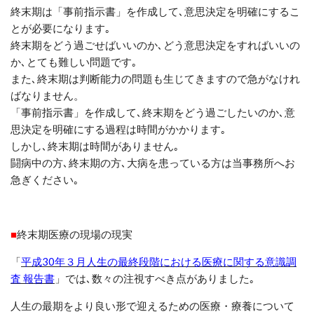
終末期は「事前指示書」を作成して､意思決定を明確にするこ
とが必要になります｡
終末期をどう過ごせばいいのか､どう意思決定をすればいいの
か､とても難しい問題です｡
また､終末期は判断能力の問題も生じてきますので急がなけれ
ばなりません。
「事前指示書」を作成して､終末期をどう過ごしたいのか､意
思決定を明確にする過程は時間がかかります｡
しかし､終末期は時間がありません｡
闘病中の方､終末期の方､大病を患っている方は当事務所へお
急ぎください｡
■
終末期医療の現場の現実
「
平成30年３月人生の最終段階における医療に関する意識調
査 報告書
」
では､数々の注視すべき点がありました｡
人生の最期をより良い形で迎えるための医療・療養について