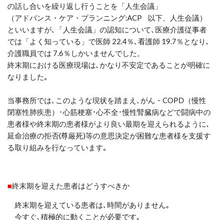
の話し合いを繰り返し行うことを「人生会議」
（アドバンス・ケア・プランニング
:ACP 以下、人生会議
）
といいますが
､「
人生会議」の認知について
､
医療介護従事者
では「よく知っている」で医師
22.4
％
､
看護師
19.7
％となり
､
介護職員では
7.6
％しかいませんでした。
終末期における医療現場は､かなり不安定であることが明確に
なりました｡
当事務所では､このような現状を踏まえ､がん・
COPD
（慢性
閉塞性肺疾患）
･心筋梗塞･心不全･慢性腎臓病などで闘病中の
患者様や終末期の患者様がより良い最期を迎えられるように､
延命治療の拒否(尊厳死)等の意思決定が困難な患者様を支援す
る取り組みを行なっています｡
■
終末期を迎えた患者はどうすべきか
終末期を迎えている患者は､時間がありません｡
今すぐ
､
積極的に動くことが必要です｡