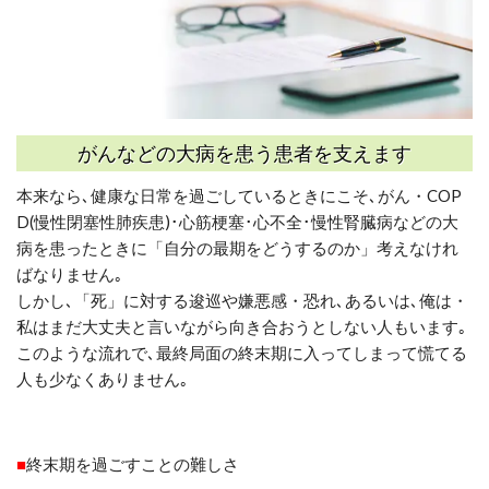
がんなどの
大病を患う患者を支えます
本来なら､健康な日常を過ごしているときにこそ､がん・
COP
D
(慢性閉塞性肺疾患)
･心筋梗塞･心不全･慢性腎臓病などの大
病を患ったときに「自分の最期をどうするのか」考えなけれ
ばなりません
｡
しかし
､
「死」に対する逡巡や嫌悪感・恐れ､あるいは､俺は・
私はまだ大丈夫と言いながら向き合おうとしない人もいます｡
このような流れで､最終局面の終末期に入ってしまって慌てる
人も少なくありません｡
■
終末期を過ごすことの難しさ