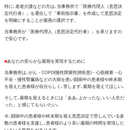
特に､老老介護
など
の方は､当事務所で「医療代理人（意思決
定代行者）」を選任して「事前指示書」を作成して意思決定
を明確にすることが最善の選択です。
当事務所が「
医療代理人（意思決定代行者）」
を承りますの
で安心です｡
■
あなたの安らかな最期を実現するために
当事務所は､
がん・
COPD
(慢性閉塞性肺疾患)・心筋梗塞・心
不全・慢性腎臓病
などの大病を患い闘病中の患者様や終末期
を迎えた患者様が自分らしく
､
苦しまず､最期を迎えてほしい｡
そして､最期を迎えるときには「ああ､よかったな
､
いい人生だ
った」と感じてもらいたい｡
今
､
闘病中の患者様や終末期を迎え意思決定で苦しんでいる多
数の患者様を支援し､患者様のより良い最期の時間を実現した
いという気持ちがあります｡